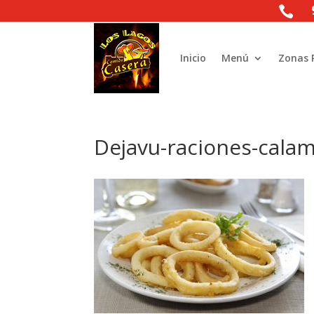

Inicio
Menú
Zonas 
Dejavu-raciones-cala