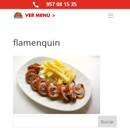
957 08 15 35

flamenquin