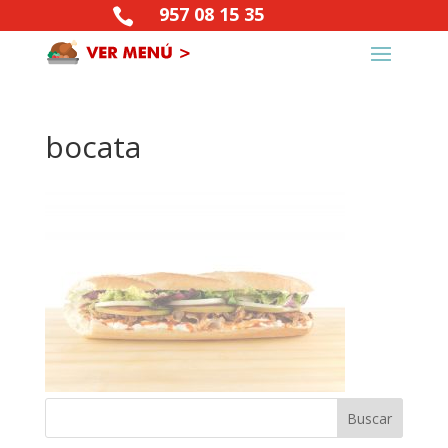
957 08 15 35

bocata