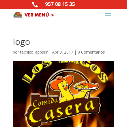
957 08 15 35

logo
por
tecnico_appsur
|
Abr 3, 2017
|
0 Comentarios